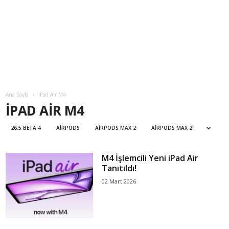
Ana Sayfa
iPad Air M4
IPAD AIR M4
26.5 BETA 4
AIRPODS
AIRPODS MAX 2
AIRPODS MAX 2I
M4 İşlemcili Yeni iPad Air
Tanıtıldı!
02 Mart 2026