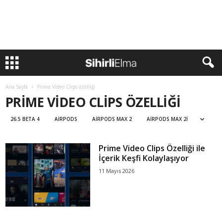
Ana Sayfa
Prime Video Clips özelliği
PRIME VIDEO CLIPS ÖZELLIĞI
26.5 BETA 4
AIRPODS
AIRPODS MAX 2
AIRPODS MAX 2I
Prime Video Clips Özelliği ile
İçerik Keşfi Kolaylaşıyor
11 Mayıs 2026