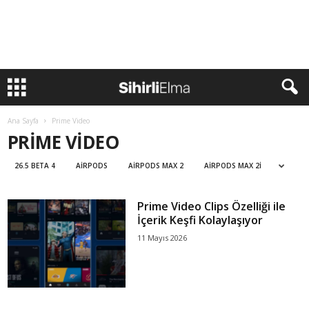
Ana Sayfa
Prime Video
PRIME VIDEO
26.5 BETA 4
AIRPODS
AIRPODS MAX 2
AIRPODS MAX 2I
Prime Video Clips Özelliği ile
İçerik Keşfi Kolaylaşıyor
11 Mayıs 2026