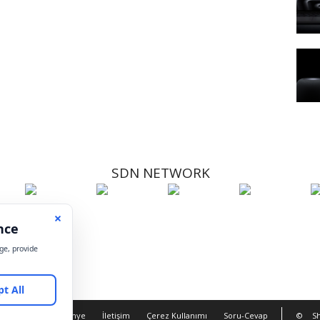
SDN NETWORK
Hakkımızda
Künye
İletişim
Çerez Kullanımı
Soru-Cevap
©
Sh