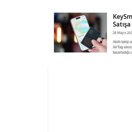
r
KeySma
Satışa
l
28 Mayıs 20
i
Akıllı takip
AirTag ekosi
E
tasarladığı u
l
m
a