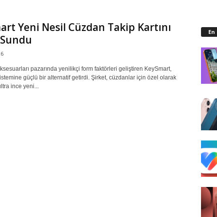
rt Yeni Nesil Cüzdan Takip Kartını
En
 Sundu
26
 aksesuarları pazarında yenilikçi form faktörleri geliştiren KeySmart,
stemine güçlü bir alternatif getirdi. Şirket, cüzdanlar için özel olarak
ltra ince yeni...