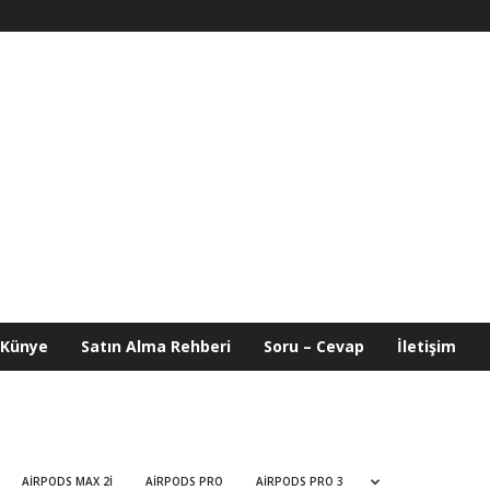
Künye
Satın Alma Rehberi
Soru – Cevap
İletişim
AIRPODS MAX 2I
AIRPODS PRO
AIRPODS PRO 3