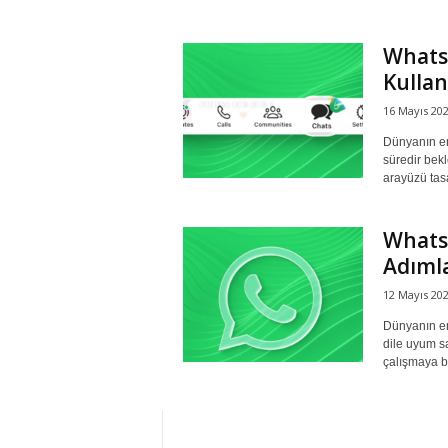
r
Whats
Kullan
l
16 Mayıs 20
i
Dünyanın en
süredir bek
E
arayüzü tasa
l
WhatsA
Adımla
m
12 Mayıs 20
a
Dünyanın en
dile uyum s
çalışmaya b