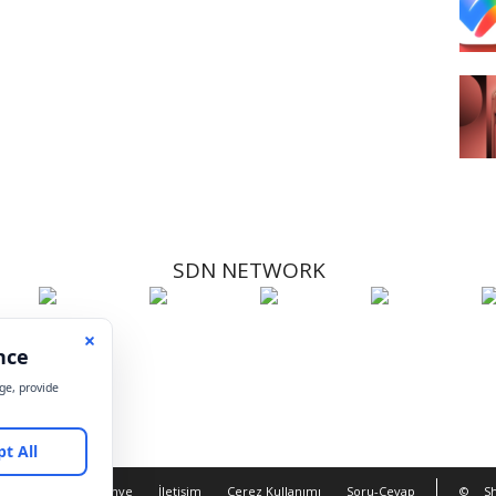
SDN NETWORK
Hakkımızda
Künye
İletişim
Çerez Kullanımı
Soru-Cevap
©
Sh