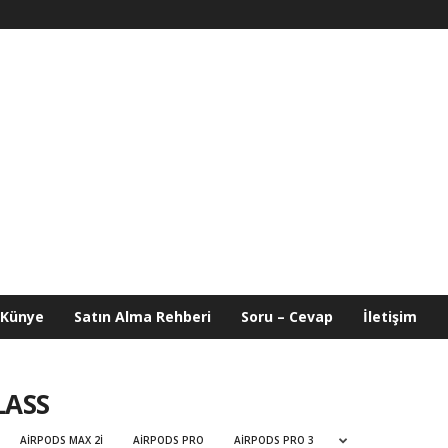
Künye
Satın Alma Rehberi
Soru – Cevap
İletişim
LASS
AIRPODS MAX 2I
AIRPODS PRO
AIRPODS PRO 3