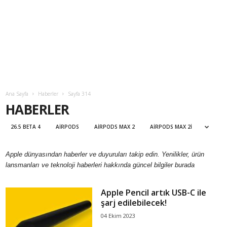
Ana Sayfa
Haberler
Sayfa 314
HABERLER
26.5 BETA 4
AIRPODS
AIRPODS MAX 2
AIRPODS MAX 2I
Apple dünyasından haberler ve duyuruları takip edin. Yenilikler, ürün
lansmanları ve teknoloji haberleri hakkında güncel bilgiler burada
Apple Pencil artık USB-C ile
şarj edilebilecek!
04 Ekim 2023